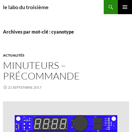
Aller
Recherche
le labo du troisième
au
MENU
contenu
PRINCI
Archives par mot-clé : cyanotype
ACTUALITÉS
MINUTEURS –
PRÉCOMMANDE
21 SEPTEMBRE 2017