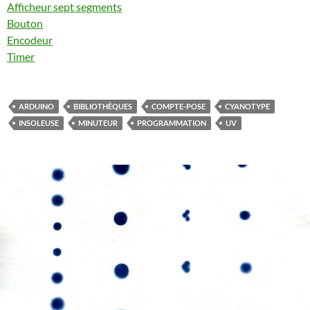
Afficheur sept segments
Bouton
Encodeur
Timer
ARDUINO
BIBLIOTHÈQUES
COMPTE-POSE
CYANOTYPE
INSOLEUSE
MINUTEUR
PROGRAMMATION
UV